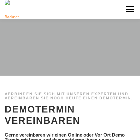
Direkt
zum
Menü
Inhalt
VERBINDEN SIE SICH MIT UNSEREN EXPERTEN UND
VEREINBAREN SIE NOCH HEUTE EINEN DEMOTERMIN.
DEMOTERMIN
VEREINBAREN
Gerne vereinbaren wir einen Online oder Vor Ort Demo